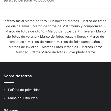
para uso personal.
Fotocov.com
efecto facial Marco de foto
-
Halloween Marcos
-
Marco de fotos
de día de amor
-
Marco de fotos de Matrimonio y compromiso
-
Marco de fotos de otoño
-
Marco de fotos de Primavera
-
Marco
de fotos de verano
-
Marco de fotos rosas y flores
-
Marco de
romántico
-
Marcos de Amor
-
Marcos de feliz cumpleaños
-
Marcos de Invierno
-
Marcos Fotos Infantiles
-
Marcos Fotos
Navidad
-
Otros Marco de fotos
-
love photo frame
Sobre Nosotros
Política de privacidad
Mapa del Sitio Web
Páginas