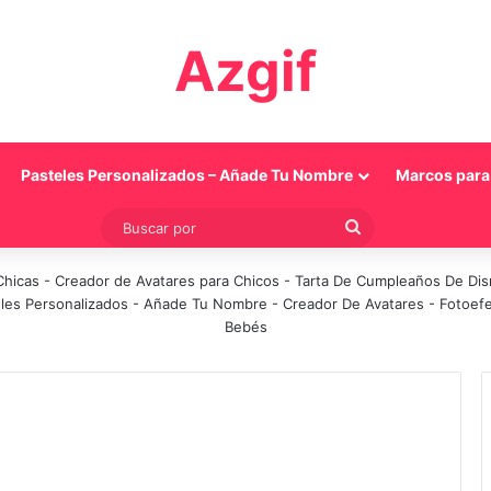
Azgif
Pasteles Personalizados – Añade Tu Nombre
Marcos para 
Buscar
por
Chicas
-
Creador de Avatares para Chicos
-
Tarta De Cumpleaños De Di
les Personalizados - Añade Tu Nombre
-
Creador De Avatares
-
Fotoef
Bebés