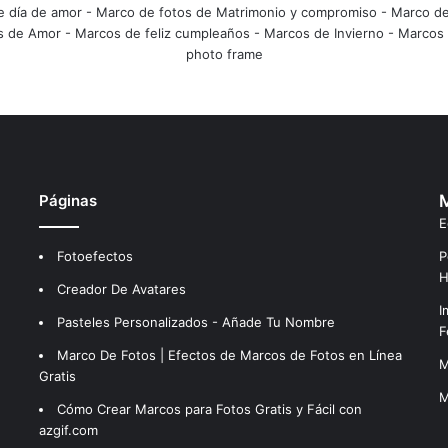
e día de amor
-
Marco de fotos de Matrimonio y compromiso
-
Marco de
s de Amor
-
Marcos de feliz cumpleaños
-
Marcos de Invierno
-
Marcos 
photo frame
Páginas
M
E
Fotoefectos
P
H
Creador De Avatares
I
Pasteles Personalizados - Añade Tu Nombre
F
Marco De Fotos | Efectos de Marcos de Fotos en Línea
M
Gratis
M
Cómo Crear Marcos para Fotos Gratis y Fácil con
azgif.com