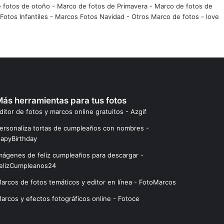
 fotos de otoño
-
Marco de fotos de Primavera
-
Marco de fotos de
Fotos Infantiles
-
Marcos Fotos Navidad
-
Otros Marco de fotos
-
love
ás herramientas para tus fotos
ditor de fotos y marcos online gratuitos - Azgif
ersonaliza tortas de cumpleaños con nombres -
apyBirthday
mágenes de feliz cumpleaños para descargar -
elizCumpleanos24
arcos de fotos temáticos y editor en línea - FotoMarcos
arcos y efectos fotográficos online - Fotoce