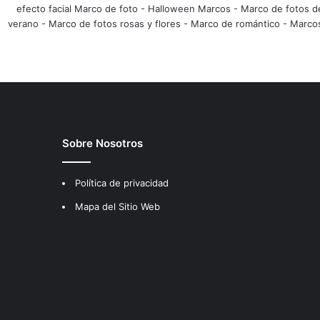
efecto facial Marco de foto
-
Halloween Marcos
-
Marco de fotos d
verano
-
Marco de fotos rosas y flores
-
Marco de romántico
-
Marco
Sobre Nosotros
Política de privacidad
Mapa del Sitio Web