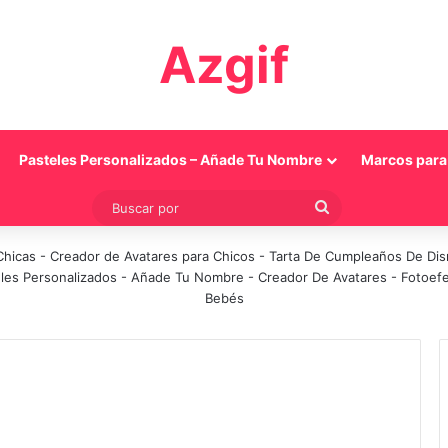
Azgif
Pasteles Personalizados – Añade Tu Nombre
Marcos para 
Buscar
por
Chicas
-
Creador de Avatares para Chicos
-
Tarta De Cumpleaños De Di
les Personalizados - Añade Tu Nombre
-
Creador De Avatares
-
Fotoef
Bebés