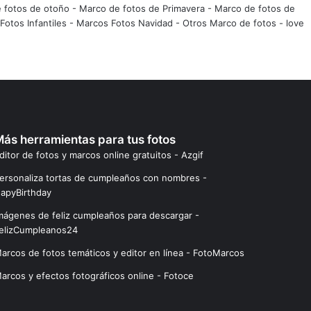
 fotos de otoño
-
Marco de fotos de Primavera
-
Marco de fotos de
Fotos Infantiles
-
Marcos Fotos Navidad
-
Otros Marco de fotos
-
love
ás herramientas para tus fotos
ditor de fotos y marcos online gratuitos - Azgif
ersonaliza tortas de cumpleaños con nombres -
apyBirthday
mágenes de feliz cumpleaños para descargar -
elizCumpleanos24
arcos de fotos temáticos y editor en línea - FotoMarcos
arcos y efectos fotográficos online - Fotoce