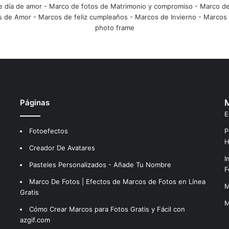
e día de amor
-
Marco de fotos de Matrimonio y compromiso
-
Marco de
s de Amor
-
Marcos de feliz cumpleaños
-
Marcos de Invierno
-
Marcos 
photo frame
Páginas
M
E
Fotoefectos
P
H
Creador De Avatares
I
Pasteles Personalizados - Añade Tu Nombre
F
Marco De Fotos | Efectos de Marcos de Fotos en Línea
M
Gratis
M
Cómo Crear Marcos para Fotos Gratis y Fácil con
azgif.com