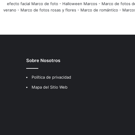
efecto facial Marco de foto
-
Halloween Marcos
-
Marco de fotos d
verano
-
Marco de fotos rosas y flores
-
Marco de romántico
-
Marco
Sobre Nosotros
Política de privacidad
Mapa del Sitio Web