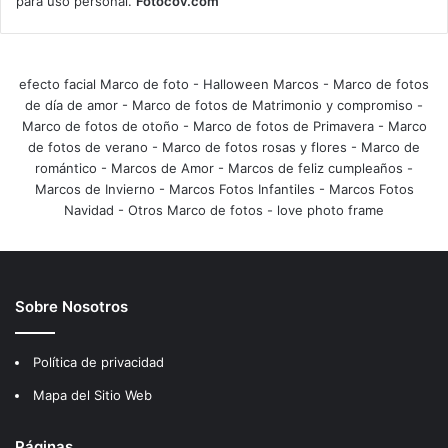
para uso personal.
Fotocov.com
efecto facial Marco de foto
-
Halloween Marcos
-
Marco de fotos
de día de amor
-
Marco de fotos de Matrimonio y compromiso
-
Marco de fotos de otoño
-
Marco de fotos de Primavera
-
Marco
de fotos de verano
-
Marco de fotos rosas y flores
-
Marco de
romántico
-
Marcos de Amor
-
Marcos de feliz cumpleaños
-
Marcos de Invierno
-
Marcos Fotos Infantiles
-
Marcos Fotos
Navidad
-
Otros Marco de fotos
-
love photo frame
Sobre Nosotros
Política de privacidad
Mapa del Sitio Web
Páginas