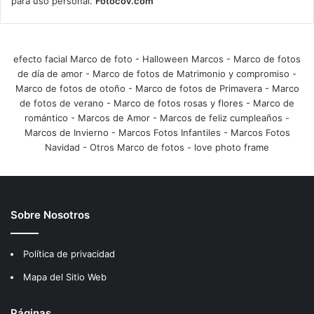
para uso personal.
Fotocov.com
efecto facial Marco de foto
-
Halloween Marcos
-
Marco de fotos
de día de amor
-
Marco de fotos de Matrimonio y compromiso
-
Marco de fotos de otoño
-
Marco de fotos de Primavera
-
Marco
de fotos de verano
-
Marco de fotos rosas y flores
-
Marco de
romántico
-
Marcos de Amor
-
Marcos de feliz cumpleaños
-
Marcos de Invierno
-
Marcos Fotos Infantiles
-
Marcos Fotos
Navidad
-
Otros Marco de fotos
-
love photo frame
Sobre Nosotros
Política de privacidad
Mapa del Sitio Web
Páginas