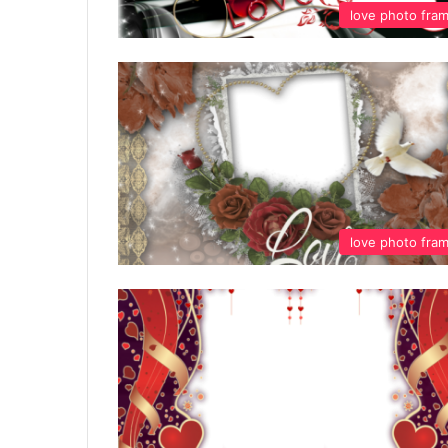
love photo fra
love photo fra