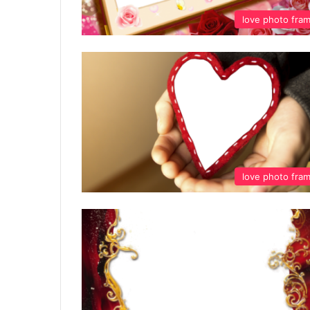
love photo fra
love photo fra