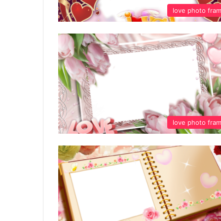
love photo fra
love photo fra