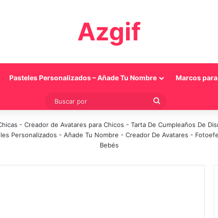
Azgif
Pasteles Personalizados – Añade Tu Nombre
Marcos para 
Buscar
por
Chicas
-
Creador de Avatares para Chicos
-
Tarta De Cumpleaños De Di
les Personalizados - Añade Tu Nombre
-
Creador De Avatares
-
Fotoef
Bebés