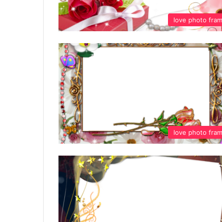
love photo fra
love photo fra