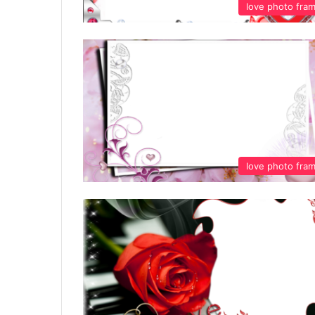
love photo fra
love photo fra