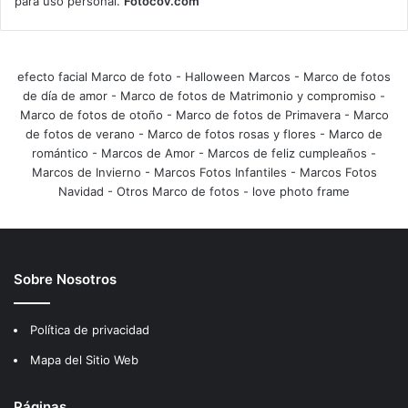
para uso personal.
Fotocov.com
efecto facial Marco de foto
-
Halloween Marcos
-
Marco de fotos
de día de amor
-
Marco de fotos de Matrimonio y compromiso
-
Marco de fotos de otoño
-
Marco de fotos de Primavera
-
Marco
de fotos de verano
-
Marco de fotos rosas y flores
-
Marco de
romántico
-
Marcos de Amor
-
Marcos de feliz cumpleaños
-
Marcos de Invierno
-
Marcos Fotos Infantiles
-
Marcos Fotos
Navidad
-
Otros Marco de fotos
-
love photo frame
Sobre Nosotros
Política de privacidad
Mapa del Sitio Web
Páginas