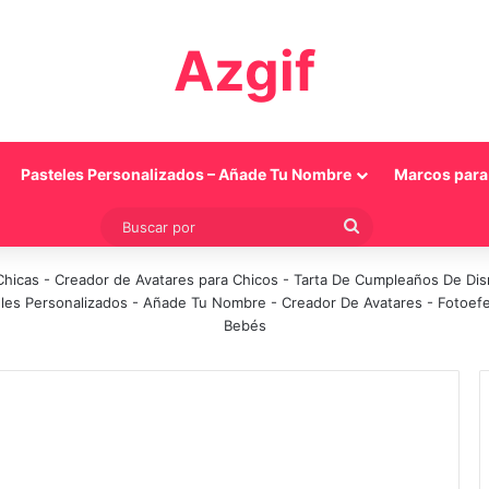
Azgif
Pasteles Personalizados – Añade Tu Nombre
Marcos para 
Buscar
por
Chicas
-
Creador de Avatares para Chicos
-
Tarta De Cumpleaños De Di
les Personalizados - Añade Tu Nombre
-
Creador De Avatares
-
Fotoef
Bebés