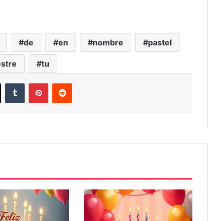
de
en
nombre
pastel
estre
tu
ook
X
Tumblr
Pinterest
Reddit