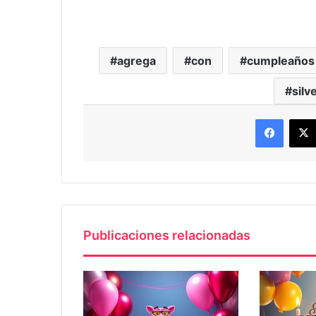
agrega
con
cumpleaños
silv
Faceb
Publicaciones relacionadas