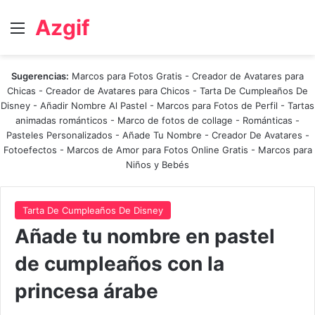
Azgif
Menú
Sugerencias:
Marcos para Fotos Gratis
-
Creador de Avatares para
Chicas
-
Creador de Avatares para Chicos
-
Tarta De Cumpleaños De
Disney
-
Añadir Nombre Al Pastel
-
Marcos para Fotos de Perfil
-
Tartas
animadas románticos
-
Marco de fotos de collage
-
Románticas
-
Pasteles Personalizados - Añade Tu Nombre
-
Creador De Avatares
-
Fotoefectos
-
Marcos de Amor para Fotos Online Gratis
-
Marcos para
Niños y Bebés
Tarta De Cumpleaños De Disney
Añade tu nombre en pastel
de cumpleaños con la
princesa árabe