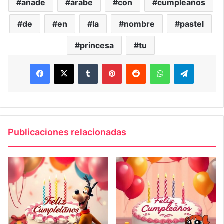
añade
árabe
con
cumpleaños
de
en
la
nombre
pastel
princesa
tu
Facebook
X
Tumblr
Pinterest
Reddit
WhatsApp
Telegra
Publicaciones relacionadas