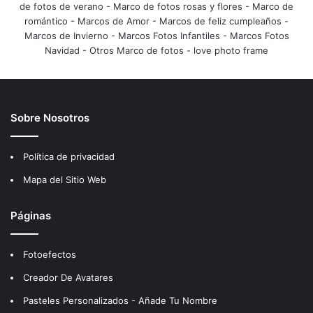
de fotos de verano
-
Marco de fotos rosas y flores
-
Marco de
romántico
-
Marcos de Amor
-
Marcos de feliz cumpleaños
-
Marcos de Invierno
-
Marcos Fotos Infantiles
-
Marcos Fotos
Navidad
-
Otros Marco de fotos
-
love photo frame
Sobre Nosotros
Política de privacidad
Mapa del Sitio Web
Páginas
Fotoefectos
Creador De Avatares
Pasteles Personalizados - Añade Tu Nombre