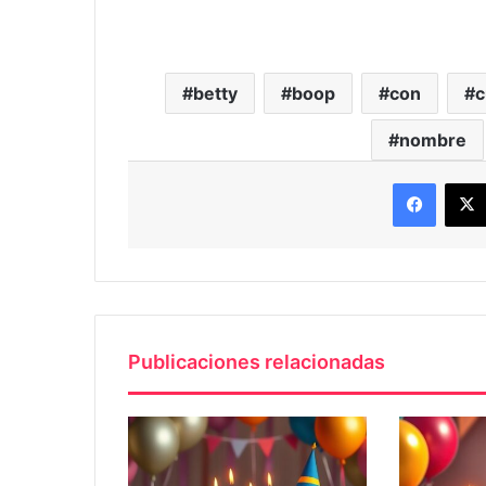
betty
boop
con
c
nombre
Faceb
Publicaciones relacionadas