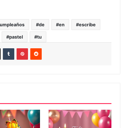
umpleaños
de
en
escribe
pastel
tu
ook
X
Tumblr
Pinterest
Reddit