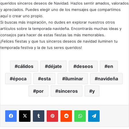
queridos sinceros deseos de Navidad. Hazlos sentir amados, valorados
y apreciados. Puedes elegir uno de los mensajes que compartimos
aquí o crear uno propio.
Si buscas más inspiración, no dudes en explorar nuestros otros
artículos sobre la temporada navideña. Encontrarás muchas ideas y
consejos para hacer de estas fiestas las más memorables.
¡Felices fiestas y que tus sinceros deseos de navidad iluminen tu
temporada festiva y la de tus seres queridos!
cálidos
déjate
deseos
en
época
esta
iluminar
navideña
por
sinceros
y
Facebook
X
Tumblr
Pinterest
Reddit
WhatsApp
Telegram