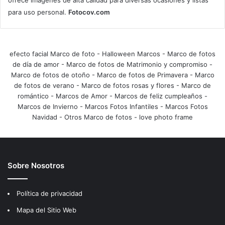
ofrece imágenes de alta calidad para diversas ocasiones y listas
para uso personal.
Fotocov.com
efecto facial Marco de foto
-
Halloween Marcos
-
Marco de fotos
de día de amor
-
Marco de fotos de Matrimonio y compromiso
-
Marco de fotos de otoño
-
Marco de fotos de Primavera
-
Marco
de fotos de verano
-
Marco de fotos rosas y flores
-
Marco de
romántico
-
Marcos de Amor
-
Marcos de feliz cumpleaños
-
Marcos de Invierno
-
Marcos Fotos Infantiles
-
Marcos Fotos
Navidad
-
Otros Marco de fotos
-
love photo frame
Sobre Nosotros
Política de privacidad
Mapa del Sitio Web