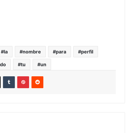
la
nombre
para
perfil
ado
tu
un
ook
X
Tumblr
Pinterest
Reddit