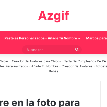
Azgif
Pasteles Personalizados – Añade Tu Nombre
Marcos para 
Buscar
por
Chicas
-
Creador de Avatares para Chicos
-
Tarta De Cumpleaños De Di
les Personalizados - Añade Tu Nombre
-
Creador De Avatares
-
Fotoef
Bebés
e en la foto para