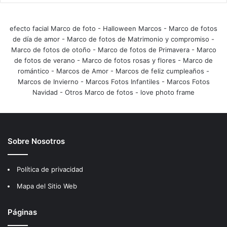
efecto facial Marco de foto
-
Halloween Marcos
-
Marco de fotos
de día de amor
-
Marco de fotos de Matrimonio y compromiso
-
Marco de fotos de otoño
-
Marco de fotos de Primavera
-
Marco
de fotos de verano
-
Marco de fotos rosas y flores
-
Marco de
romántico
-
Marcos de Amor
-
Marcos de feliz cumpleaños
-
Marcos de Invierno
-
Marcos Fotos Infantiles
-
Marcos Fotos
Navidad
-
Otros Marco de fotos
-
love photo frame
Sobre Nosotros
Política de privacidad
Mapa del Sitio Web
Páginas