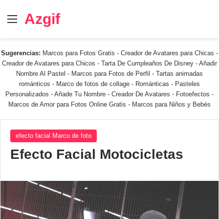
Azgif
Menú
Sugerencias:
Marcos para Fotos Gratis
-
Creador de Avatares para Chicas
-
Creador de Avatares para Chicos
-
Tarta De Cumpleaños De Disney
-
Añadir
Nombre Al Pastel
-
Marcos para Fotos de Perfil
-
Tartas animadas
románticos
-
Marco de fotos de collage
-
Románticas
-
Pasteles
Personalizados - Añade Tu Nombre
-
Creador De Avatares
-
Fotoefectos
-
Marcos de Amor para Fotos Online Gratis
-
Marcos para Niños y Bebés
efecto facial Marco de foto
Efecto Facial Motocicletas