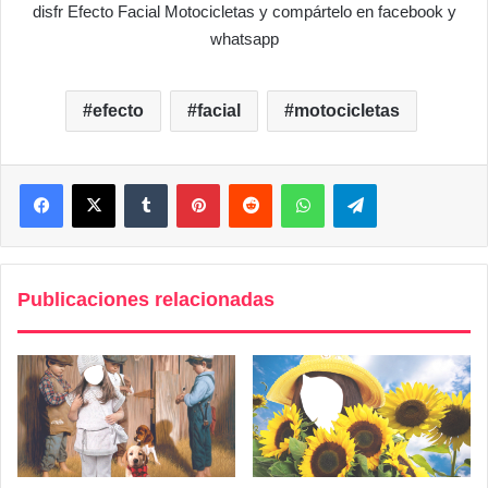
disfr Efecto Facial Motocicletas y compártelo en facebook y
whatsapp
efecto
facial
motocicletas
Facebook
X
Tumblr
Pinterest
Reddit
WhatsApp
Telegram
Publicaciones relacionadas