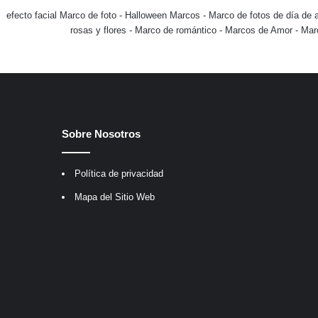
efecto facial Marco de foto
-
Halloween Marcos
-
Marco de fotos de día de 
rosas y flores
-
Marco de romántico
-
Marcos de Amor
-
Mar
Sobre Nosotros
Política de privacidad
Mapa del Sitio Web