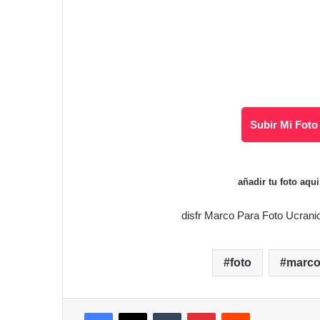
Subir Mi Foto
añadir tu foto aqu
disfr Marco Para Foto Ucrani
foto
marc
Facebook
X
Tumblr
Pinterest
Reddit