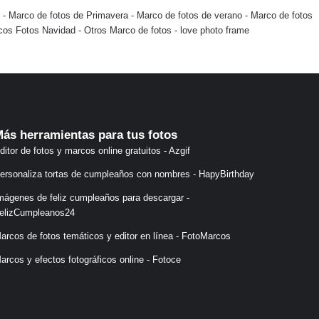
-
Marco de fotos de Primavera
-
Marco de fotos de verano
-
Marco de fotos
cos Fotos Navidad
-
Otros Marco de fotos
-
love photo frame
ás herramientas para tus fotos
ditor de fotos y marcos online gratuitos - Azgif
ersonaliza tortas de cumpleaños con nombres - HapyBirthday
mágenes de feliz cumpleaños para descargar -
elizCumpleanos24
arcos de fotos temáticos y editor en línea - FotoMarcos
arcos y efectos fotográficos online - Fotoce