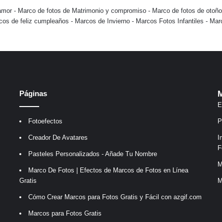
amor
-
Marco de fotos de Matrimonio y compromiso
-
Marco de fotos de otoño
cos de feliz cumpleaños
-
Marcos de Invierno
-
Marcos Fotos Infantiles
-
Mar
Páginas
M
E
Fotoefectos
P
Creador De Avatares
I
F
Pasteles Personalizados - Añade Tu Nombre
M
Marco De Fotos | Efectos de Marcos de Fotos en Línea
Gratis
M
Cómo Crear Marcos para Fotos Gratis y Fácil con azgif.com
Marcos para Fotos Gratis