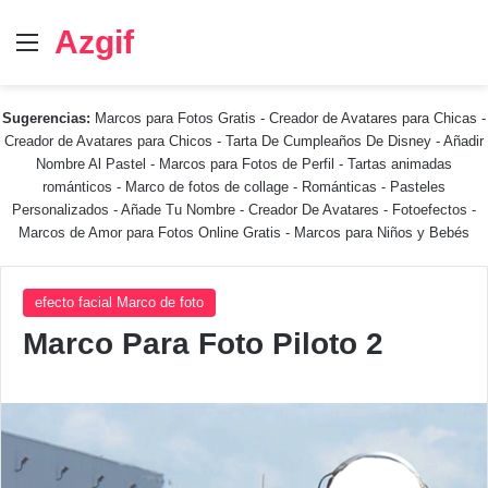
Azgif
Menú
Sugerencias:
Marcos para Fotos Gratis
-
Creador de Avatares para Chicas
-
Creador de Avatares para Chicos
-
Tarta De Cumpleaños De Disney
-
Añadir
Nombre Al Pastel
-
Marcos para Fotos de Perfil
-
Tartas animadas
románticos
-
Marco de fotos de collage
-
Románticas
-
Pasteles
Personalizados - Añade Tu Nombre
-
Creador De Avatares
-
Fotoefectos
-
Marcos de Amor para Fotos Online Gratis
-
Marcos para Niños y Bebés
efecto facial Marco de foto
Marco Para Foto Piloto 2