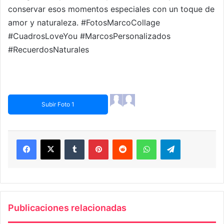
conservar esos momentos especiales con un toque de
amor y naturaleza. #FotosMarcoCollage
#CuadrosLoveYou #MarcosPersonalizados
#RecuerdosNaturales
Subir Foto 1
Facebook
X
Tumblr
Pinterest
Reddit
WhatsApp
Telegram
Publicaciones relacionadas