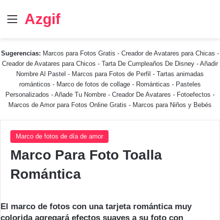
Azgif
Menú
Sugerencias:
Marcos para Fotos Gratis
-
Creador de Avatares para Chicas
-
Creador de Avatares para Chicos
-
Tarta De Cumpleaños De Disney
-
Añadir
Nombre Al Pastel
-
Marcos para Fotos de Perfil
-
Tartas animadas
románticos
-
Marco de fotos de collage
-
Románticas
-
Pasteles
Personalizados - Añade Tu Nombre
-
Creador De Avatares
-
Fotoefectos
-
Marcos de Amor para Fotos Online Gratis
-
Marcos para Niños y Bebés
Marco de fotos de día de amor
Marco Para Foto Toalla
Romántica
El marco de fotos con una tarjeta romántica muy
colorida agregará efectos suaves a su foto con