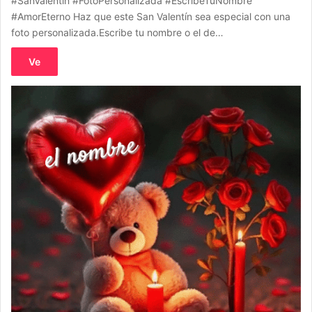
#SanValentín #FotoPersonalizada #EscribeTuNombre
#AmorEterno Haz que este San Valentín sea especial con una
foto personalizada.Escribe tu nombre o el de…
Ve