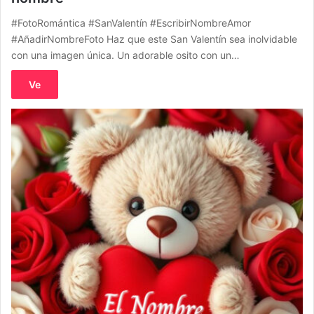
#FotoRomántica #SanValentín #EscribirNombreAmor
#AñadirNombreFoto Haz que este San Valentín sea inolvidable
con una imagen única. Un adorable osito con un…
Ve