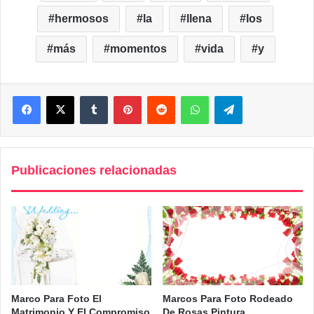
hermosos
la
llena
los
más
momentos
vida
y
Facebook
X
Tumblr
Pinterest
Reddit
WhatsApp
Telegram
Publicaciones relacionadas
Marco Para Foto El
Marcos Para Foto Rodeado
Matrimonio Y El Compromiso
De Rosas Pintura