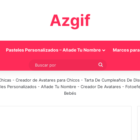
Azgif
Pasteles Personalizados – Añade Tu Nombre
Marcos para 
Buscar
por
Chicas
-
Creador de Avatares para Chicos
-
Tarta De Cumpleaños De Di
les Personalizados - Añade Tu Nombre
-
Creador De Avatares
-
Fotoef
Bebés