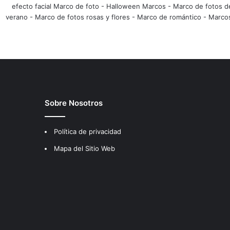
efecto facial Marco de foto
-
Halloween Marcos
-
Marco de fotos d
verano
-
Marco de fotos rosas y flores
-
Marco de romántico
-
Marco
Sobre Nosotros
Política de privacidad
Mapa del Sitio Web