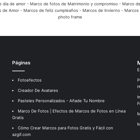
e día de amor
-
Marco de fotos de Matrimonio y compromiso
-
Marco de
s de Amor
-
Marcos de feliz cumpleaños
-
Marcos de Invierno
-
Marcos 
photo frame
Páginas
M
E
Fotoefectos
P
H
Creador De Avatares
I
Pasteles Personalizados - Añade Tu Nombre
F
Marco De Fotos | Efectos de Marcos de Fotos en Línea
M
Gratis
M
Cómo Crear Marcos para Fotos Gratis y Fácil con
azgif.com