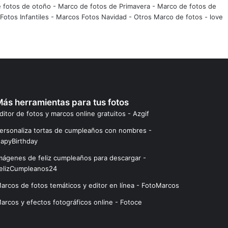
 fotos de otoño
-
Marco de fotos de Primavera
-
Marco de fotos de
Fotos Infantiles
-
Marcos Fotos Navidad
-
Otros Marco de fotos
-
love
ás herramientas para tus fotos
ditor de fotos y marcos online gratuitos - Azgif
ersonaliza tortas de cumpleaños con nombres -
apyBirthday
mágenes de feliz cumpleaños para descargar -
elizCumpleanos24
arcos de fotos temáticos y editor en línea - FotoMarcos
arcos y efectos fotográficos online - Fotoce