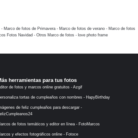
-
Marco de fotos de Primavera
-
Marco de fotos de verano
-
Marco de fotos
cos Fotos Navidad
-
Otros Marco de fotos
-
love photo frame
ás herramientas para tus fotos
ditor de fotos y marcos online gratuitos - Azgif
ersonaliza tortas de cumpleaños con nombres - HapyBirthday
mágenes de feliz cumpleaños para descargar -
elizCumpleanos24
arcos de fotos temáticos y editor en línea - FotoMarcos
arcos y efectos fotográficos online - Fotoce