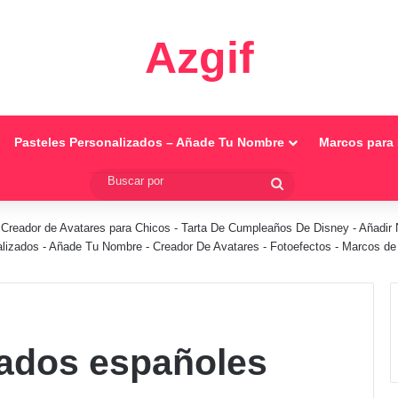
Azgif
Pasteles Personalizados – Añade Tu Nombre
Marcos para 
Buscar
por
-
Creador de Avatares para Chicos
-
Tarta De Cumpleaños De Disney
-
Añadir 
alizados - Añade Tu Nombre
-
Creador De Avatares
-
Fotoefectos
-
Marcos de 
nados españoles