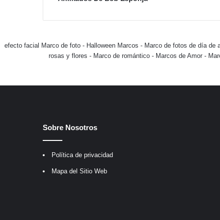
efecto facial Marco de foto
-
Halloween Marcos
-
Marco de fotos de día de 
rosas y flores
-
Marco de romántico
-
Marcos de Amor
-
Mar
Sobre Nosotros
Política de privacidad
Mapa del Sitio Web