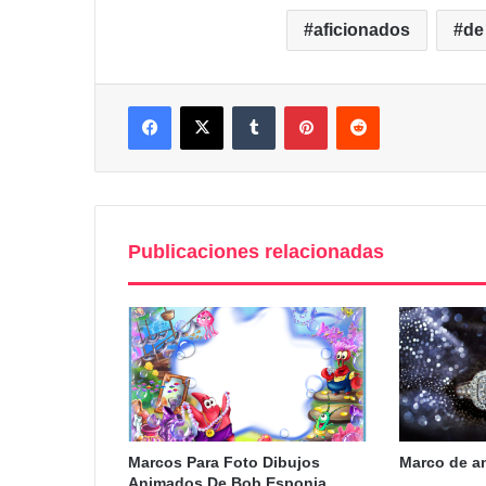
aficionados
de
Facebook
X
Tumblr
Pinterest
Reddit
Publicaciones relacionadas
Marcos Para Foto Dibujos
Marco de an
Animados De Bob Esponja