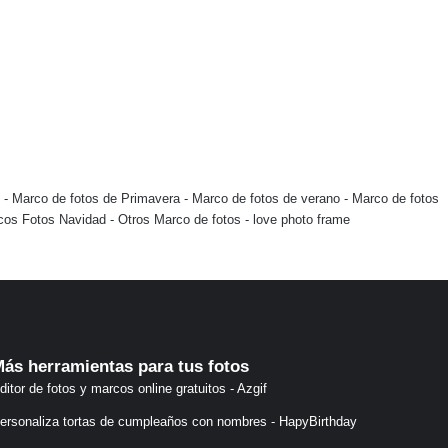
-
Marco de fotos de Primavera
-
Marco de fotos de verano
-
Marco de fotos
cos Fotos Navidad
-
Otros Marco de fotos
-
love photo frame
ás herramientas para tus fotos
ditor de fotos y marcos online gratuitos - Azgif
ersonaliza tortas de cumpleaños con nombres - HapyBirthday