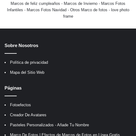
Marcos de feliz cumpleaños
-
Marcos de Invierno
-
Marcos Fotos
Infantiles
-
Marcos Fotos Navidad
-
Otros Marco de fotos
-
love photo
frame
Sobre Nosotros
Política de privacidad
Mapa del Sitio Web
Páginas
Fotoefectos
Creador De Avatares
Pasteles Personalizados - Añade Tu Nombre
Marco De Fotos | Efectos de Marcos de Fotos en Línea Gratis