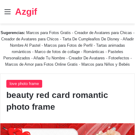
Azgif
Menú
Sugerencias:
Marcos para Fotos Gratis
-
Creador de Avatares para Chicas
-
Creador de Avatares para Chicos
-
Tarta De Cumpleaños De Disney
-
Añadir
Nombre Al Pastel
-
Marcos para Fotos de Perfil
-
Tartas animadas
románticos
-
Marco de fotos de collage
-
Románticas
-
Pasteles
Personalizados - Añade Tu Nombre
-
Creador De Avatares
-
Fotoefectos
-
Marcos de Amor para Fotos Online Gratis
-
Marcos para Niños y Bebés
love photo frame
beauty red card romantic
photo frame