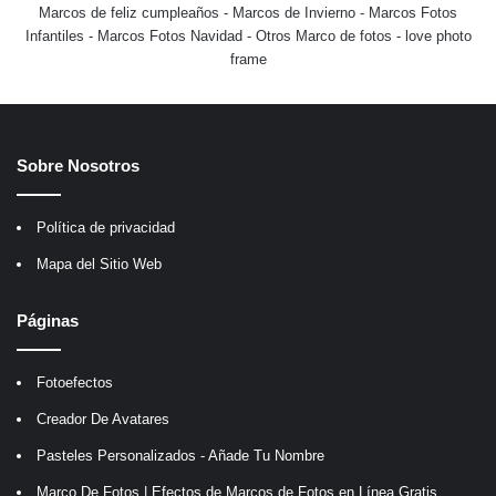
Marcos de feliz cumpleaños
-
Marcos de Invierno
-
Marcos Fotos
Infantiles
-
Marcos Fotos Navidad
-
Otros Marco de fotos
-
love photo
frame
Sobre Nosotros
Política de privacidad
Mapa del Sitio Web
Páginas
Fotoefectos
Creador De Avatares
Pasteles Personalizados - Añade Tu Nombre
Marco De Fotos | Efectos de Marcos de Fotos en Línea Gratis