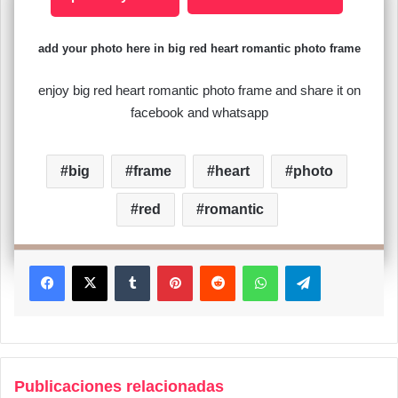
add your photo here in big red heart romantic photo frame
enjoy big red heart romantic photo frame and share it on
facebook and whatsapp
big
frame
heart
photo
red
romantic
Facebook
X
Tumblr
Pinterest
Reddit
WhatsApp
Telegram
Publicaciones relacionadas