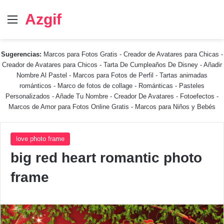
Azgif
Menú
Sugerencias:
Marcos para Fotos Gratis
-
Creador de Avatares para Chicas
-
Creador de Avatares para Chicos
-
Tarta De Cumpleaños De Disney
-
Añadir
Nombre Al Pastel
-
Marcos para Fotos de Perfil
-
Tartas animadas
románticos
-
Marco de fotos de collage
-
Románticas
-
Pasteles
Personalizados - Añade Tu Nombre
-
Creador De Avatares
-
Fotoefectos
-
Marcos de Amor para Fotos Online Gratis
-
Marcos para Niños y Bebés
love photo frame
big red heart romantic photo
frame