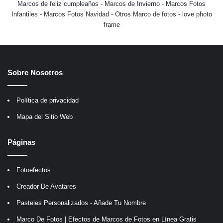
Marcos de feliz cumpleaños
-
Marcos de Invierno
-
Marcos Fotos
Infantiles
-
Marcos Fotos Navidad
-
Otros Marco de fotos
-
love photo
frame
Sobre Nosotros
Política de privacidad
Mapa del Sitio Web
Páginas
Fotoefectos
Creador De Avatares
Pasteles Personalizados - Añade Tu Nombre
Marco De Fotos | Efectos de Marcos de Fotos en Línea Gratis