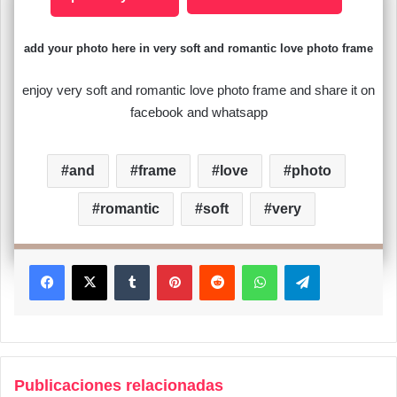
add your photo here in very soft and romantic love photo frame
enjoy very soft and romantic love photo frame and share it on
facebook and whatsapp
and
frame
love
photo
romantic
soft
very
Facebook
X
Tumblr
Pinterest
Reddit
WhatsApp
Telegram
Publicaciones relacionadas