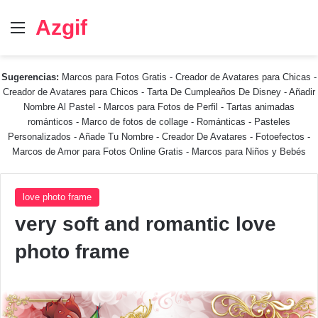
Azgif
Menú
Sugerencias:
Marcos para Fotos Gratis
-
Creador de Avatares para Chicas
-
Creador de Avatares para Chicos
-
Tarta De Cumpleaños De Disney
-
Añadir
Nombre Al Pastel
-
Marcos para Fotos de Perfil
-
Tartas animadas
románticos
-
Marco de fotos de collage
-
Románticas
-
Pasteles
Personalizados - Añade Tu Nombre
-
Creador De Avatares
-
Fotoefectos
-
Marcos de Amor para Fotos Online Gratis
-
Marcos para Niños y Bebés
love photo frame
very soft and romantic love
photo frame