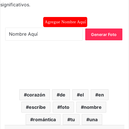
significativos.
Agregue Nombre Aquí
Generar Foto
corazón
de
el
en
escribe
foto
nombre
romántica
tu
una