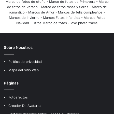
Marco de fotos de otoño
-
Marco de fotos de Primavera
-
Marco
de fotos de verano
-
Marco de fotos rosas y flores
-
Marco de
romántico
-
Marcos de Amor
-
Marcos de feliz cumpleaños
-
Marcos de Invierno
-
Marcos Fotos Infantiles
-
Marcos Fotos
Navidad
-
Otros Marco de fotos
-
love photo frame
Sobre Nosotros
Política de privacidad
Mapa del Sitio Web
Páginas
Fotoefectos
Creador De Avatares