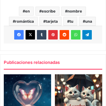
en
escribe
nombre
romántica
tarjeta
tu
una
Facebook
X
Tumblr
Pinterest
Reddit
WhatsApp
Telegra
Publicaciones relacionadas