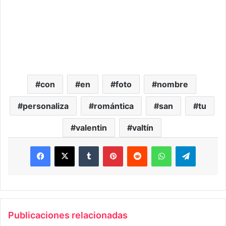
con
en
foto
nombre
personaliza
romántica
san
tu
valentin
valtín
Facebook
X
Tumblr
Pinterest
Reddit
WhatsApp
Telegra
Publicaciones relacionadas