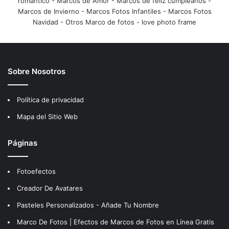
romántico
-
Marcos de Amor
-
Marcos de feliz cumpleaños
-
Marcos de Invierno
-
Marcos Fotos Infantiles
-
Marcos Fotos
Navidad
-
Otros Marco de fotos
-
love photo frame
Sobre Nosotros
Política de privacidad
Mapa del Sitio Web
Páginas
Fotoefectos
Creador De Avatares
Pasteles Personalizados - Añade Tu Nombre
Marco De Fotos | Efectos de Marcos de Fotos en Línea Gratis