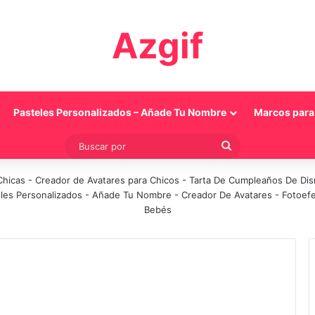
Azgif
Pasteles Personalizados – Añade Tu Nombre
Marcos para 
Buscar
por
Chicas
-
Creador de Avatares para Chicos
-
Tarta De Cumpleaños De Di
les Personalizados - Añade Tu Nombre
-
Creador De Avatares
-
Fotoef
Bebés