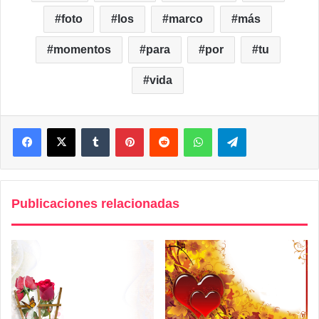
foto
los
marco
más
momentos
para
por
tu
vida
Facebook
X
Tumblr
Pinterest
Reddit
WhatsApp
Telegram
Publicaciones relacionadas