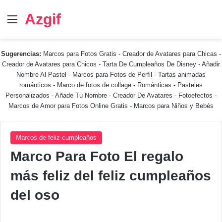
Azgif
Menú
Sugerencias:
Marcos para Fotos Gratis
-
Creador de Avatares para Chicas
-
Creador de Avatares para Chicos
-
Tarta De Cumpleaños De Disney
-
Añadir
Nombre Al Pastel
-
Marcos para Fotos de Perfil
-
Tartas animadas
románticos
-
Marco de fotos de collage
-
Románticas
-
Pasteles
Personalizados - Añade Tu Nombre
-
Creador De Avatares
-
Fotoefectos
-
Marcos de Amor para Fotos Online Gratis
-
Marcos para Niños y Bebés
Marcos de feliz cumpleaños
Marco Para Foto El regalo
más feliz del feliz cumpleaños
del oso