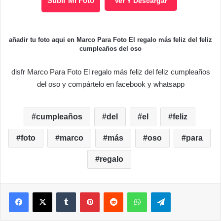
Subir Mi Foto
Ver Y Descargar
añadir tu foto aqui en Marco Para Foto El regalo más feliz del feliz
cumpleaños del oso
disfr Marco Para Foto El regalo más feliz del feliz cumpleaños
del oso y compártelo en facebook y whatsapp
cumpleaños
del
el
feliz
foto
marco
más
oso
para
regalo
Facebook
X
Tumblr
Pinterest
Reddit
WhatsApp
Telegram